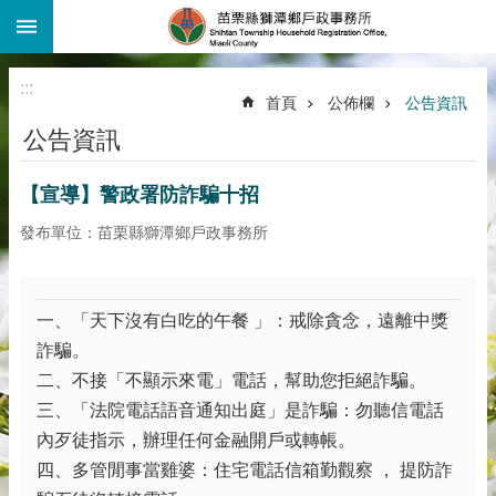
:::
跳到主要內容區塊
:::
首頁
公佈欄
公告資訊
公告資訊
【宣導】警政署防詐騙十招
發布單位：苗栗縣獅潭鄉戶政事務所
一、「天下沒有白吃的午餐 」：戒除貪念，遠離中獎
詐騙。
二、不接「不顯示來電」電話，幫助您拒絕詐騙。
三、「法院電話語音通知出庭」是詐騙：勿聽信電話
內歹徒指示，辦理任何金融開戶或轉帳。
四、多管閒事當雞婆：住宅電話信箱勤觀察 ， 提防詐