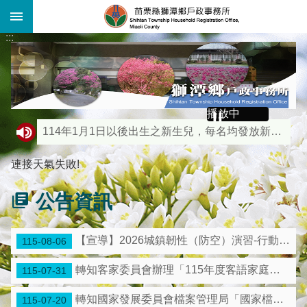
:::
跳到主要內容區塊
:::
播放中
114年1月1日以後出生之新生兒，每名均發放新台幣2萬元。
輕輕的一句關懷與問候，就像關心老朋友一樣簡單，拿起電話撥打安心專線1925或苗栗縣關懷專線721565
連接天氣失敗!
防治數位性別暴力「遠離受害，避免加害」
公告資訊
人口政策措施：性別平等沒煩惱，生男生女一樣好
內政部戶政司全球資訊網（https://www.ris.gov.tw/app/portal/260）提供申請人使用自然人憑證進行「線上申辦戶籍登記服務」申辦作業。
【宣導】2026城鎮韌性（防空）演習-行動網路降速演練
115-08-06
車輛慢看停 行人安全行
轉知客家委員會辦理「115年度客語家庭表揚活動」，詳如說明，請查照。
115-07-31
遷徙登記應依居住事實審認 以符合「人籍合一」原則
轉知國家發展委員會檔案管理局「國家檔案館115年志工召募簡章」及海報電子檔各1份，如說明，請查照。
115-07-20